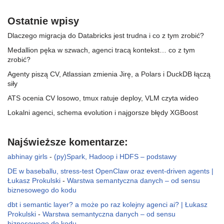
Ostatnie wpisy
Dlaczego migracja do Databricks jest trudna i co z tym zrobić?
Medallion pęka w szwach, agenci tracą kontekst… co z tym
zrobić?
Agenty piszą CV, Atlassian zmienia Jirę, a Polars i DuckDB łączą
siły
ATS ocenia CV losowo, tmux ratuje deploy, VLM czyta wideo
Lokalni agenci, schema evolution i najgorsze błędy XGBoost
Najświeższe komentarze:
abhinay girls
-
(py)Spark, Hadoop i HDFS – podstawy
DE w baseballu, stress-test OpenClaw oraz event-driven agents |
Łukasz Prokulski
-
Warstwa semantyczna danych – od sensu
biznesowego do kodu
dbt i semantic layer? a może po raz kolejny agenci ai? | Łukasz
Prokulski
-
Warstwa semantyczna danych – od sensu
biznesowego do kodu