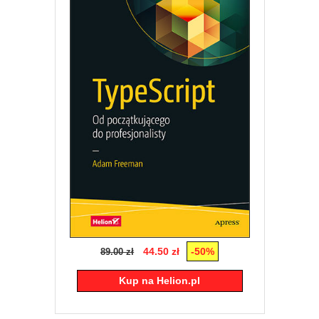
44.50 zł
-50%
89.00 zł
Kup na Helion.pl