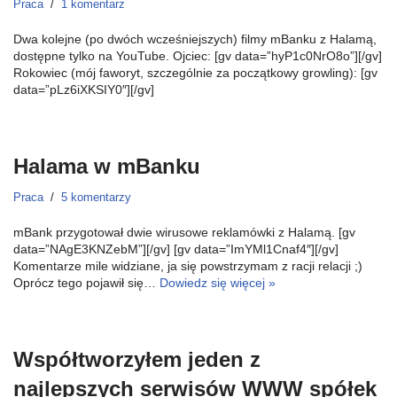
Praca
1 komentarz
Dwa kolejne (po dwóch wcześniejszych) filmy mBanku z Halamą,
dostępne tylko na YouTube. Ojciec: [gv data=”hyP1c0NrO8o”][/gv]
Rokowiec (mój faworyt, szczególnie za początkowy growling): [gv
data=”pLz6iXKSIY0″][/gv]
Halama w mBanku
Praca
5 komentarzy
mBank przygotował dwie wirusowe reklamówki z Halamą. [gv
data=”NAgE3KNZebM”][/gv] [gv data=”ImYMl1Cnaf4″][/gv]
Komentarze mile widziane, ja się powstrzymam z racji relacji ;)
Oprócz tego pojawił się…
Dowiedz się więcej »
Współtworzyłem jeden z
najlepszych serwisów WWW spółek