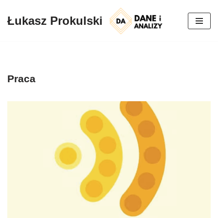
Łukasz Prokulski
Przejdź
do
treści
Praca