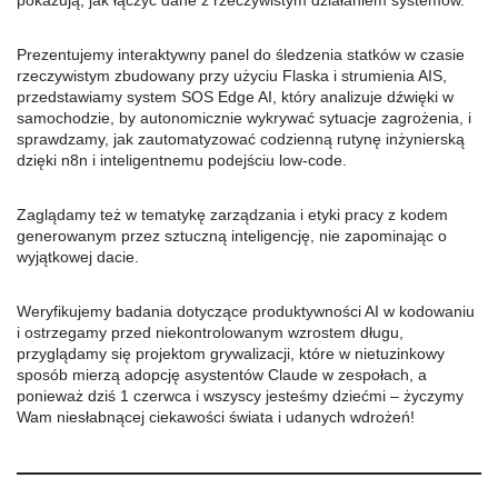
pokazują, jak łączyć dane z rzeczywistym działaniem systemów.
Prezentujemy interaktywny panel do śledzenia statków w czasie
rzeczywistym zbudowany przy użyciu Flaska i strumienia AIS,
przedstawiamy system SOS Edge AI, który analizuje dźwięki w
samochodzie, by autonomicznie wykrywać sytuacje zagrożenia, i
sprawdzamy, jak zautomatyzować codzienną rutynę inżynierską
dzięki n8n i inteligentnemu podejściu low-code.
Zaglądamy też w tematykę zarządzania i etyki pracy z kodem
generowanym przez sztuczną inteligencję, nie zapominając o
wyjątkowej dacie.
Weryfikujemy badania dotyczące produktywności AI w kodowaniu
i ostrzegamy przed niekontrolowanym wzrostem długu,
przyglądamy się projektom grywalizacji, które w nietuzinkowy
sposób mierzą adopcję asystentów Claude w zespołach, a
ponieważ dziś 1 czerwca i wszyscy jesteśmy dziećmi – życzymy
Wam niesłabnącej ciekawości świata i udanych wdrożeń!