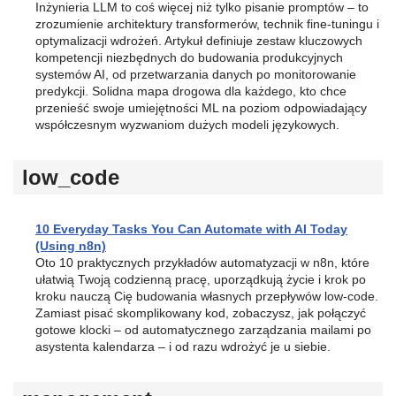
Inżynieria LLM to coś więcej niż tylko pisanie promptów – to
zrozumienie architektury transformerów, technik fine-tuningu i
optymalizacji wdrożeń. Artykuł definiuje zestaw kluczowych
kompetencji niezbędnych do budowania produkcyjnych
systemów AI, od przetwarzania danych po monitorowanie
predykcji. Solidna mapa drogowa dla każdego, kto chce
przenieść swoje umiejętności ML na poziom odpowiadający
współczesnym wyzwaniom dużych modeli językowych.
low_code
10 Everyday Tasks You Can Automate with AI Today
(Using n8n)
Oto 10 praktycznych przykładów automatyzacji w n8n, które
ułatwią Twoją codzienną pracę, uporządkują życie i krok po
kroku nauczą Cię budowania własnych przepływów low-code.
Zamiast pisać skomplikowany kod, zobaczysz, jak połączyć
gotowe klocki – od automatycznego zarządzania mailami po
asystenta kalendarza – i od razu wdrożyć je u siebie.