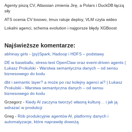
Agenty piszą CV, Atlassian zmienia Jirę, a Polars i DuckDB łączą
siły
ATS ocenia CV losowo, tmux ratuje deploy, VLM czyta wideo
Lokalni agenci, schema evolution i najgorsze błędy XGBoost
Najświeższe komentarze:
abhinay girls
-
(py)Spark, Hadoop i HDFS – podstawy
DE w baseballu, stress-test OpenClaw oraz event-driven agents |
Łukasz Prokulski
-
Warstwa semantyczna danych – od sensu
biznesowego do kodu
dbt i semantic layer? a może po raz kolejny agenci ai? | Łukasz
Prokulski
-
Warstwa semantyczna danych – od sensu
biznesowego do kodu
Grzegorz
-
Kiedy AI zaczyna tworzyć własną kulturę… i jak ją
wdrażać w produkcji
Greg
-
Rób produkcyjnie agentów AI, platformy danych i
automatyzacje, które naprawdę dowożą