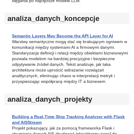
sięgania po najcięższe modele LLM.
analiza_danych_koncepcje
Semantic Layers May Become the API Layer for AI
Warstwy semantyczne mogą stać się brakującym ogniwem w
komunikacji między systemami AI a firmowymi danymi.
Standaryzacja definicji i relacji między obiektami biznesowymi
pozwala modelom na bardziej precyzyjne i bezpieczne
odpytywanie źródeł danych. Tekst analizuje, jak taka
architektura może uprościć wdrażanie rozwiązań
analitycznych, eliminując chaos w interpretacji metryk i
przyspieszając współpracę między IT a biznesem.
analiza_danych_projekty
Building a Real-Time Ship Tracking Analyser with Flask
and AISStream
Projekt pokazujący, jak za pomocą frameworka Flask i
strumienia danych AIS zbudować interaktywny panel do