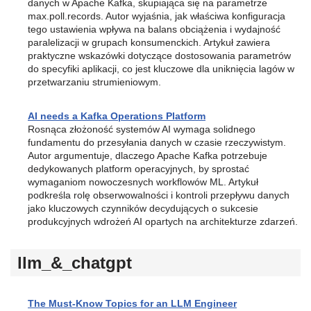
danych w Apache Kafka, skupiająca się na parametrze
max.poll.records. Autor wyjaśnia, jak właściwa konfiguracja
tego ustawienia wpływa na balans obciążenia i wydajność
paralelizacji w grupach konsumenckich. Artykuł zawiera
praktyczne wskazówki dotyczące dostosowania parametrów
do specyfiki aplikacji, co jest kluczowe dla uniknięcia lagów w
przetwarzaniu strumieniowym.
AI needs a Kafka Operations Platform
Rosnąca złożoność systemów AI wymaga solidnego
fundamentu do przesyłania danych w czasie rzeczywistym.
Autor argumentuje, dlaczego Apache Kafka potrzebuje
dedykowanych platform operacyjnych, by sprostać
wymaganiom nowoczesnych workflowów ML. Artykuł
podkreśla rolę obserwowalności i kontroli przepływu danych
jako kluczowych czynników decydujących o sukcesie
produkcyjnych wdrożeń AI opartych na architekturze zdarzeń.
llm_&_chatgpt
The Must-Know Topics for an LLM Engineer