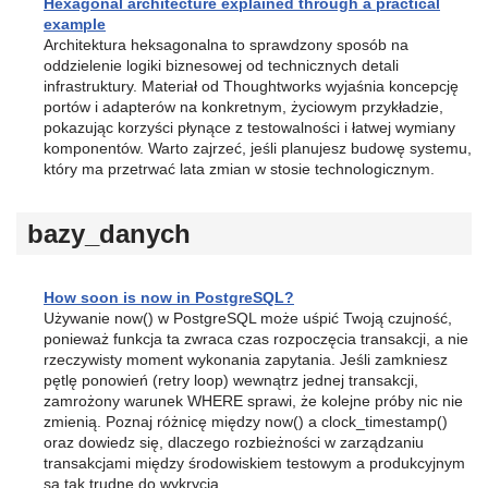
Hexagonal architecture explained through a practical
example
Architektura heksagonalna to sprawdzony sposób na
oddzielenie logiki biznesowej od technicznych detali
infrastruktury. Materiał od Thoughtworks wyjaśnia koncepcję
portów i adapterów na konkretnym, życiowym przykładzie,
pokazując korzyści płynące z testowalności i łatwej wymiany
komponentów. Warto zajrzeć, jeśli planujesz budowę systemu,
który ma przetrwać lata zmian w stosie technologicznym.
bazy_danych
How soon is now in PostgreSQL?
Używanie now() w PostgreSQL może uśpić Twoją czujność,
ponieważ funkcja ta zwraca czas rozpoczęcia transakcji, a nie
rzeczywisty moment wykonania zapytania. Jeśli zamkniesz
pętlę ponowień (retry loop) wewnątrz jednej transakcji,
zamrożony warunek WHERE sprawi, że kolejne próby nic nie
zmienią. Poznaj różnicę między now() a clock_timestamp()
oraz dowiedz się, dlaczego rozbieżności w zarządzaniu
transakcjami między środowiskiem testowym a produkcyjnym
są tak trudne do wykrycia.