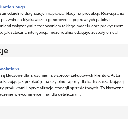
oduction bugs
samodzielnie diagnozuje i naprawia błędy na produkcji. Rozwiązanie
co pozwala na błyskawiczne generowanie poprawnych patchy i
waniami związanymi z trenowaniem takiego modelu oraz praktycznymi
, jak sztuczna inteligencja może realnie odciążyć zespoły on-call.
je
sociations
óre są kluczowe dla zrozumienia wzorców zakupowych klientów. Autor
, pokazując jak przekuć je na czytelne raporty dla kadry zarządzającej.
zy produktami i optymalizację strategii sprzedażowych. To klasyczne
naczenie w e-commerce i handlu detalicznym.