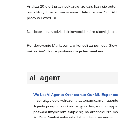
Analiza 20 ofert pracy pokazuje, że dziś liczy się aut
ów, z których jeden ma szansę zdetronizować SQLAlc
pracy w Power BI.
Na deser – narzędzia i ciekawostki, które ułatwiają co
Renderowanie Markdowna w konsoli za pomocą Glow, o
mikro-SaaS, które postawisz w jeden weekend.
ai_agent
We Let AI Agents Orchestrate Our ML Experim
Inspirujący opis wdrożenia autonomicznych agent
Agenty przejmują orkiestrację zadań, monitorują w
pozwala inżynierom skupić się na architekturze m
MLOps. Artykuł pokazuje, jak inteligentna automat