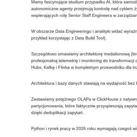
Mamy fascynujące studium przypadku AI, która samodzi
autonomiczne agenty przejmują kontrolę nad cyklem 
wspierających rolę Senior Staff Engineera w zarządzan
W obszarze Data Engineeringu i analityki widać wyraźny
przykład korzystając z Data Build Tool).
Szczegółowo omawiamy architekturę medalionową (bronze
profesjonalną telemetrię i monitoring do transformacj
Hubs, Kafkę i Flinka w kompletnym przewodniku dla in
Architektura i bazy danych stawiają na wydajność be
Zestawiamy potężnego OLAPa w ClickHouse z natywny
partycjonowania, które faktycznie przyspieszają zapyt
dzięki deduplikacji zapytań.
Python i rynek pracy w 2026 roku wymagają czegoś więc