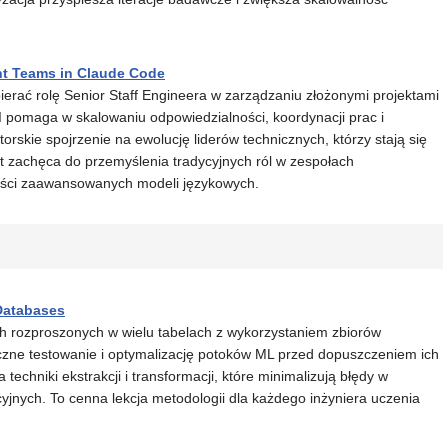
ent Teams in Claude Code
ierać rolę Senior Staff Engineera w zarządzaniu złożonymi projektami
I pomaga w skalowaniu odpowiedzialności, koordynacji prac i
rskie spojrzenie na ewolucję liderów technicznych, którzy stają się
 zachęca do przemyślenia tradycyjnych ról w zespołach
ości zaawansowanych modeli językowych.
 Databases
ch rozproszonych w wielu tabelach z wykorzystaniem zbiorów
czne testowanie i optymalizację potoków ML przed dopuszczeniem ich
echniki ekstrakcji i transformacji, które minimalizują błędy w
yjnych. To cenna lekcja metodologii dla każdego inżyniera uczenia