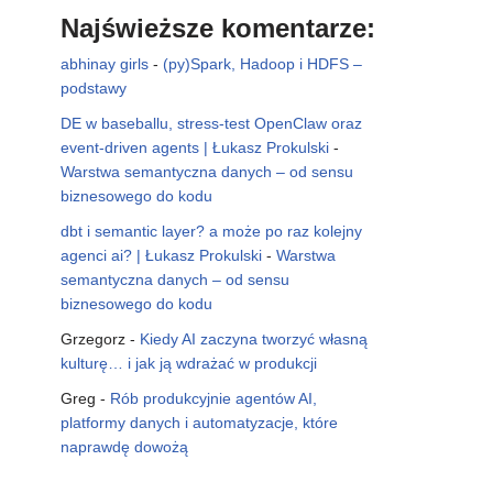
Najświeższe komentarze:
abhinay girls
-
(py)Spark, Hadoop i HDFS –
podstawy
DE w baseballu, stress-test OpenClaw oraz
event-driven agents | Łukasz Prokulski
-
Warstwa semantyczna danych – od sensu
biznesowego do kodu
dbt i semantic layer? a może po raz kolejny
agenci ai? | Łukasz Prokulski
-
Warstwa
semantyczna danych – od sensu
biznesowego do kodu
Grzegorz
-
Kiedy AI zaczyna tworzyć własną
kulturę… i jak ją wdrażać w produkcji
Greg
-
Rób produkcyjnie agentów AI,
platformy danych i automatyzacje, które
naprawdę dowożą