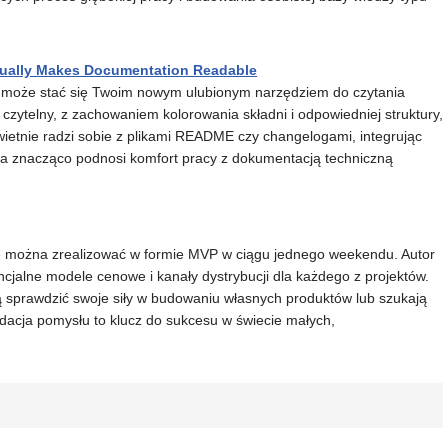
tually Makes Documentation Readable
w może stać się Twoim nowym ulubionym narzędziem do czytania
zytelny, z zachowaniem kolorowania składni i odpowiedniej struktury,
wietnie radzi sobie z plikami README czy changelogami, integrując
ra znacząco podnosi komfort pracy z dokumentacją techniczną
e można zrealizować w formie MVP w ciągu jednego weekendu. Autor
encjalne modele cenowe i kanały dystrybucji dla każdego z projektów.
cą sprawdzić swoje siły w budowaniu własnych produktów lub szukają
dacja pomysłu to klucz do sukcesu w świecie małych,