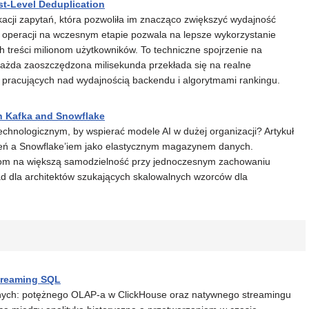
t-Level Deduplication
ikacji zapytań, która pozwoliła im znacząco zwiększyć wydajność
operacji na wczesnym etapie pozwala na lepsze wykorzystanie
 treści milionom użytkowników. To techniczne spojrzenie na
ażda zaoszczędzona milisekunda przekłada się na realne
b pracujących nad wydajnością backendu i algorytmami rankingu.
th Kafka and Snowflake
hnologicznym, by wspierać modele AI w dużej organizacji? Artykuł
zeń a Snowflake’iem jako elastycznym magazynem danych.
om na większą samodzielność przy jednoczesnym zachowaniu
ad dla architektów szukających skalowalnych wzorców dla
treaming SQL
nych: potężnego OLAP-a w ClickHouse oraz natywnego streamingu