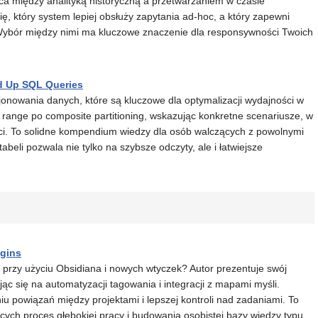
ca między analityką historyczną a przetwarzaniem w czasie
ię, który system lepiej obsłuży zapytania ad-hoc, a który zapewni
 Wybór między nimi ma kluczowe znaczenie dla responsywności Twoich
ed Up SQL Queries
jonowania danych, które są kluczowe dla optymalizacji wydajności w
 range po composite partitioning, wskazując konkretne scenariusze, w
ci. To solidne kompendium wiedzy dla osób walczących z powolnymi
beli pozwala nie tylko na szybsze odczyty, ale i łatwiejsze
ugins
rzy użyciu Obsidiana i nowych wtyczek? Autor prezentuje swój
ąc się na automatyzacji tagowania i integracji z mapami myśli.
powiązań między projektami i lepszej kontroli nad zadaniami. To
ących proces głębokiej pracy i budowania osobistej bazy wiedzy typu