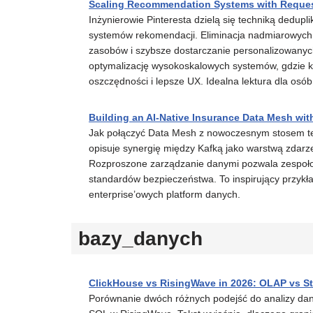
Scaling Recommendation Systems with Reques
Inżynierowie Pinteresta dzielą się techniką dedupl
systemów rekomendacji. Eliminacja nadmiarowych 
zasobów i szybsze dostarczanie personalizowanych
optymalizację wysokoskalowych systemów, gdzie k
oszczędności i lepsze UX. Idealna lektura dla osó
Building an AI-Native Insurance Data Mesh wi
Jak połączyć Data Mesh z nowoczesnym stosem tec
opisuje synergię między Kafką jako warstwą zdar
Rozproszone zarządzanie danymi pozwala zespoł
standardów bezpieczeństwa. To inspirujący przykł
enterprise’owych platform danych.
bazy_danych
ClickHouse vs RisingWave in 2026: OLAP vs S
Porównanie dwóch różnych podejść do analizy da