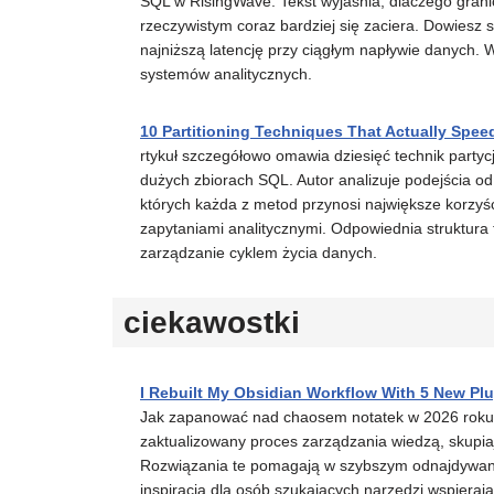
SQL w RisingWave. Tekst wyjaśnia, dlaczego grani
rzeczywistym coraz bardziej się zaciera. Dowiesz s
najniższą latencję przy ciągłym napływie danych.
systemów analitycznych.
10 Partitioning Techniques That Actually Spe
rtykuł szczegółowo omawia dziesięć technik partyc
dużych zbiorach SQL. Autor analizuje podejścia od
których każda z metod przynosi największe korzyś
zapytaniami analitycznymi. Odpowiednia struktura ta
zarządzanie cyklem życia danych.
ciekawostki
I Rebuilt My Obsidian Workflow With 5 New Pl
Jak zapanować nad chaosem notatek w 2026 roku p
zaktualizowany proces zarządzania wiedzą, skupiaj
Rozwiązania te pomagają w szybszym odnajdywaniu 
inspiracja dla osób szukających narzędzi wspieraj