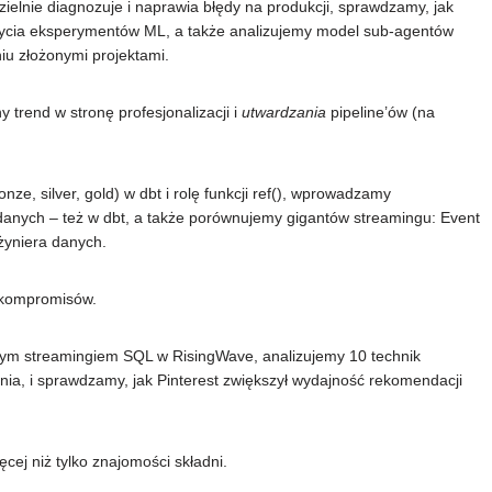
elnie diagnozuje i naprawia błędy na produkcji, sprawdzamy, jak
życia eksperymentów ML, a także analizujemy model sub-agentów
iu złożonymi projektami.
 trend w stronę profesjonalizacji i
utwardzania
pipeline’ów (na
, silver, gold) w dbt i rolę funkcji ref(), wprowadzamy
i danych – też w dbt, a także porównujemy gigantów streamingu: Event
żyniera danych.
z kompromisów.
m streamingiem SQL w RisingWave, analizujemy 10 technik
ania, i sprawdzamy, jak Pinterest zwiększył wydajność rekomendacji
ej niż tylko znajomości składni.