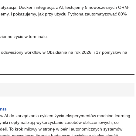
omatyzacja, Docker i integracja z AI, testujemy 5 nowoczesnych ORM-
hemy, i pokazujemy, jak przy użyciu Pythona zautomatyzować 80%
dzienne życie w terminalu.
dświeżony workflow w Obsidianie na rok 2026, i 17 pomysłów na
ents
ów AI do zarządzania cyklem życia eksperymentów machine learning.
yniki i optymalizują wykorzystanie zasobów obliczeniowych, co
odeli. To krok milowy w stronę w pełni autonomicznych systemów
yzacja przyspiesza iteracje badawcze i zwiększa skalowalność