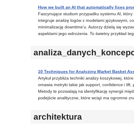
How we built an AI that automatically fixes pr
Fascynujące studium przypadku systemu AI, który 
integruje analizę logów z modelami językowymi, 
minimalizację downtime’u. Autorzy dzielą się wyz
aspektami jego wdrożenia. To świetny przykład tego
analiza_danych_koncepc
10 Techniques for Analyzing Market Basket As
Artykuł przybliża techniki analizy koszykowej, kt
omawia metryki takie jak support, confidence i lift
Metody te pozwalają na identyfikację synergii międ
podejście analityczne, które wciąż ma ogromne z
architektura