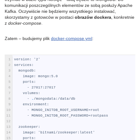
komunikacji poszczególnych elementów ze sobą posłuży Apache
Kafka. Oczywiście nie będziemy wszystkiego instalować,
skorzystamy z gotowców w postaci
obrazów dockera
, konkretnie
z
docker-compose
.
Zatem – budujemy plik
docker-compose.yml
:
YAML
1
version
: '2'
2
services
:
3
mongodb
:
4
image
: mongo
:5.0
5
ports
:
6
-
27017
:27017
7
volumes
:
8
-
.
/mongodata
:/data/db
9
environment
:
10
-
MONGO
_
INITDB
_
ROOT
_
USERNAME=root
11
-
MONGO
_
INITDB
_
ROOT
_
PASSWORD=rootpass
12
13
zookeeper
:
14
image
: 'bitnami/zookeeper
:latest'
15
ports
: