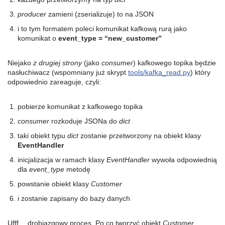
producer
zamieni (zserializuje) to na JSON
i to tym formatem poleci komunikat kafkową rurą jako
komunikat o
event_type = “new_customer”
Niejako
z drugiej strony
(jako
consumer
) kafkowego topika będzie
nasłuchiwacz (wspomniany już skrypt
tools/kafka_read.py
) który
odpowiednio zareaguje, czyli:
pobierze komunikat z kafkowego topika
consumer
rozkoduje JSONa do
dict
taki obiekt typu
dict
zostanie przetworzony na obiekt klasy
EventHandler
inicjalizacja w ramach klasy
EventHandler
wywoła odpowiednią
dla
event_type
metodę
powstanie obiekt klasy
Customer
i zostanie zapisany do bazy danych
Ufff… drobiazgowy proces. Po co tworzyć obiekt
Customer
,