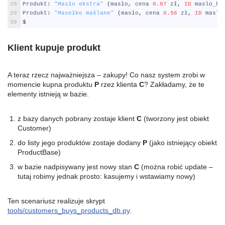
28
Produkt
:
"Masło ekstra"
(
mas
ł
o
,
cena
0.87
z
ł
,
ID
maslo_k_
29
Produkt
:
"Masełko maślane"
(
mas
ł
o
,
cena
0.56
z
ł
,
ID
maslo
30
$
Klient kupuje produkt
A teraz rzecz najważniejsza – zakupy! Co nasz system zrobi w
momencie kupna produktu
P
rzez klienta
C
? Zakładamy, że te
elementy istnieją w bazie.
z bazy danych pobrany zostaje klient
C
(tworzony jest obiekt
Customer)
do listy jego produktów zostaje dodany
P
(jako istniejący obiekt
ProductBase)
w bazie nadpisywany jest nowy stan
C
(można robić update –
tutaj robimy jednak prosto: kasujemy i wstawiamy nowy)
Ten scenariusz realizuje skrypt
tools/customers_buys_products_db.py
.