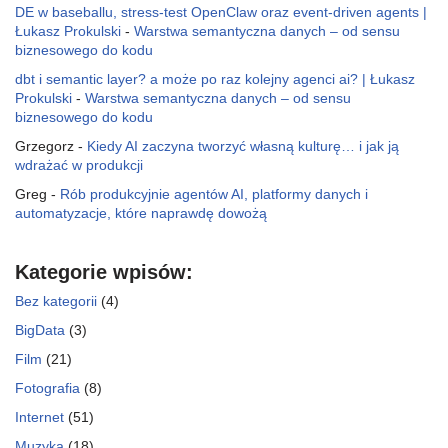
DE w baseballu, stress-test OpenClaw oraz event-driven agents |
Łukasz Prokulski
-
Warstwa semantyczna danych – od sensu
biznesowego do kodu
dbt i semantic layer? a może po raz kolejny agenci ai? | Łukasz
Prokulski
-
Warstwa semantyczna danych – od sensu
biznesowego do kodu
Grzegorz
-
Kiedy AI zaczyna tworzyć własną kulturę… i jak ją
wdrażać w produkcji
Greg
-
Rób produkcyjnie agentów AI, platformy danych i
automatyzacje, które naprawdę dowożą
Kategorie wpisów:
Bez kategorii
(4)
BigData
(3)
Film
(21)
Fotografia
(8)
Internet
(51)
Muzyka
(18)