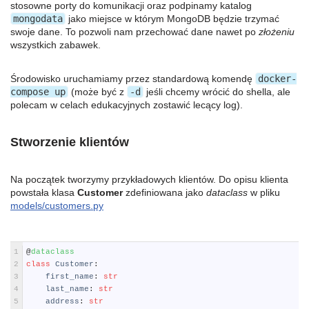
stosowne porty do komunikacji oraz podpinamy katalog
mongodata
jako miejsce w którym MongoDB będzie trzymać
swoje dane. To pozwoli nam przechować dane nawet po
złożeniu
wszystkich zabawek.
Środowisko uruchamiamy przez standardową komendę
docker-
compose up
(może być z
-d
jeśli chcemy wrócić do shella, ale
polecam w celach edukacyjnych zostawić lecący log).
Stworzenie klientów
Na początek tworzymy przykładowych klientów. Do opisu klienta
powstała klasa
Customer
zdefiniowana jako
dataclass
w pliku
models/customers.py
Python
1
@
dataclass
2
class
Customer
:
3
first_name
:
str
4
last_name
:
str
5
address
:
str