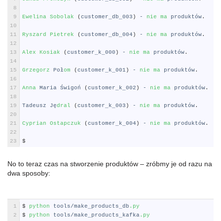
8
9
Ewelina 
Sobolak
(
customer_db_003
)
-
nie 
ma 
produkt
ó
w
.
10
11
Ryszard 
Pietrek
(
customer_db_004
)
-
nie 
ma 
produkt
ó
w
.
12
13
Alex 
Kosiak
(
customer_k_000
)
-
nie 
ma 
produkt
ó
w
.
14
15
Grzegorz 
Po
ł
om
(
customer_k_001
)
-
nie 
ma 
produkt
ó
w
.
16
17
Anna 
Maria
Ś
wigo
ń
(
customer_k_002
)
-
nie 
ma 
produkt
ó
w
.
18
19
Tadeusz
J
ę
dral
(
customer_k_003
)
-
nie 
ma 
produkt
ó
w
.
20
21
Cyprian 
Ostapczuk
(
customer_k_004
)
-
nie 
ma 
produkt
ó
w
.
22
23
$
No to teraz czas na stworzenie produktów – zróbmy je od razu na
dwa sposoby:
Shell
1
$
python 
tools
/
make_products_db
.py
2
$
python 
tools
/
make_products_kafka
.py