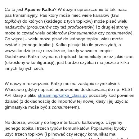
Co to jest
Apache Kafka
? W dużym uproszczeniu to taki nasz
pas transmisyjny. Pas który może mieć wiele kanałów (tzw.
topików
) do których (każdego z tych topików) może pisać wielu
nadawców (
producerów
czy też
producentów
) i z drugiej strony
może to czytać wielu odbiorców (
konsumentów
czy
consumerów
).
Co więcej – wielu może pisać do jednego topiku, wielu może
czytać z jednego topika (i Kafka pilnuje kto ile przeczytał), a
wszystko dzieje się niezależnie, każdy w swoim tempie.
Dodatkowo Kafka trzyma na topikach komunikaty przez jakiś czas
(określony w konfiguracji), jest bardzo szybka i ma jeszcze kilka
innych fajnych cech.
W naszym rozwiązaniu Kafkę można zastąpić czymkolwiek.
Właściwie gdyby napisać odpowiednio dostosowaną do np. REST
API klasę z pliku
streaming/kafka_class.py
pozostały kod powinien
działać (z dokładnością do importów tej nowej klasy i jej użycia;
gimnastyka może być z
consumerem
).
No dobrze, wróćmy do tego interface’u kafkowego. Użyjemy
jednego topika i trzech typów komunikatów. Poprawniej byłoby
użyć trzech topików (i pilnować czy
lecący
komunikat ma