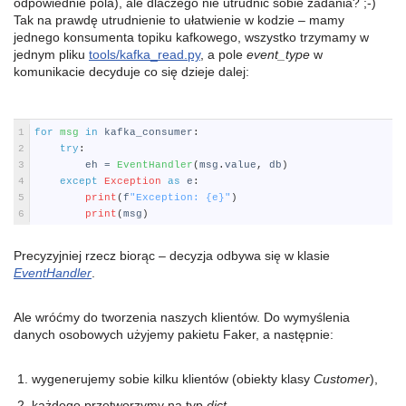
odpowiednie pola), ale dlaczego nie utrudnić sobie zadania? ;-)
Tak na prawdę utrudnienie to ułatwienie w kodzie – mamy
jednego konsumenta topiku kafkowego, wszystko trzymamy w
jednym pliku
tools/kafka_read.py
, a pole
event_type
w
komunikacie decyduje co się dzieje dalej:
Python
1
for
msg 
in
kafka_consumer
:
2
try
:
3
eh
=
EventHandler
(
msg
.
value
,
db
)
4
except
Exception
as
e
:
5
print
(
f
"Exception: {e}"
)
6
print
(
msg
)
Precyzyjniej rzecz biorąc – decyzja odbywa się w klasie
EventHandler
.
Ale wróćmy do tworzenia naszych klientów. Do wymyślenia
danych osobowych użyjemy pakietu Faker, a następnie:
wygenerujemy sobie kilku klientów (obiekty klasy
Customer
),
każdego przetworzymy na typ
dict