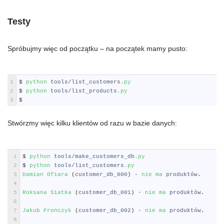
Testy
Spróbujmy więc od początku – na początek mamy pusto:
Shell
1
$
python 
tools
/
list_customers
.py
2
$
python 
tools
/
list_products
.py
3
$
Stwórzmy więc kilku klientów od razu w bazie danych:
Shell
1
$
python 
tools
/
make_customers_db
.py
2
$
python 
tools
/
list_customers
.py
3
Damian 
Ofiara
(
customer_db_000
)
-
nie 
ma 
produkt
ó
w
.
4
5
Roksana 
Siatka
(
customer_db_001
)
-
nie 
ma 
produkt
ó
w
.
6
7
Jakub 
Fronczyk
(
customer_db_002
)
-
nie 
ma 
produkt
ó
w
.
8