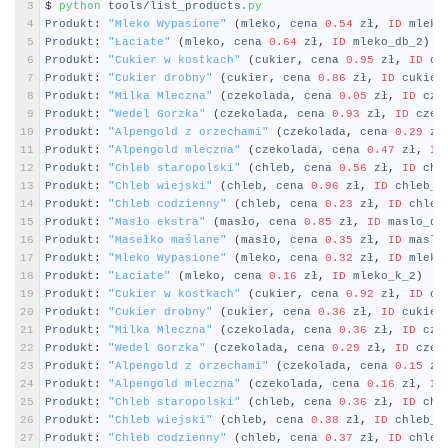
3
$
python 
tools
/
list_products
.py
4
Produkt
:
"Mleko Wypasione"
(
mleko
,
cena
0.54
z
ł
,
ID
mleko
5
Produkt
:
"Łaciate"
(
mleko
,
cena
0.64
z
ł
,
ID
mleko_db_2
)
6
Produkt
:
"Cukier w kostkach"
(
cukier
,
cena
0.95
z
ł
,
ID
cu
7
Produkt
:
"Cukier drobny"
(
cukier
,
cena
0.86
z
ł
,
ID
cukier
8
Produkt
:
"Milka Mleczna"
(
czekolada
,
cena
0.05
z
ł
,
ID
cze
9
Produkt
:
"Wedel Gorzka"
(
czekolada
,
cena
0.93
z
ł
,
ID
czek
10
Produkt
:
"Alpengold z orzechami"
(
czekolada
,
cena
0.29
z
ł
11
Produkt
:
"Alpengold mleczna"
(
czekolada
,
cena
0.47
z
ł
,
ID
12
Produkt
:
"Chleb staropolski"
(
chleb
,
cena
0.56
z
ł
,
ID
chl
13
Produkt
:
"Chleb wiejski"
(
chleb
,
cena
0.96
z
ł
,
ID
chleb_d
14
Produkt
:
"Chleb codzienny"
(
chleb
,
cena
0.23
z
ł
,
ID
chleb
15
Produkt
:
"Masło ekstra"
(
mas
ł
o
,
cena
0.85
z
ł
,
ID
maslo_db
16
Produkt
:
"Masełko maślane"
(
mas
ł
o
,
cena
0.35
z
ł
,
ID
maslo
17
Produkt
:
"Mleko Wypasione"
(
mleko
,
cena
0.32
z
ł
,
ID
mleko
18
Produkt
:
"Łaciate"
(
mleko
,
cena
0.16
z
ł
,
ID
mleko_k_2
)
19
Produkt
:
"Cukier w kostkach"
(
cukier
,
cena
0.92
z
ł
,
ID
cu
20
Produkt
:
"Cukier drobny"
(
cukier
,
cena
0.36
z
ł
,
ID
cukier
21
Produkt
:
"Milka Mleczna"
(
czekolada
,
cena
0.36
z
ł
,
ID
cze
22
Produkt
:
"Wedel Gorzka"
(
czekolada
,
cena
0.29
z
ł
,
ID
czek
23
Produkt
:
"Alpengold z orzechami"
(
czekolada
,
cena
0.15
z
ł
24
Produkt
:
"Alpengold mleczna"
(
czekolada
,
cena
0.16
z
ł
,
ID
25
Produkt
:
"Chleb staropolski"
(
chleb
,
cena
0.36
z
ł
,
ID
chl
26
Produkt
:
"Chleb wiejski"
(
chleb
,
cena
0.38
z
ł
,
ID
chleb_k
27
Produkt
:
"Chleb codzienny"
(
chleb
,
cena
0.37
z
ł
,
ID
chleb