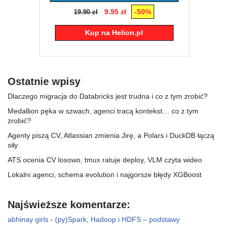
9.95 zł
-50%
19.90 zł
Kup na Helion.pl
Ostatnie wpisy
Dlaczego migracja do Databricks jest trudna i co z tym zrobić?
Medallion pęka w szwach, agenci tracą kontekst… co z tym
zrobić?
Agenty piszą CV, Atlassian zmienia Jirę, a Polars i DuckDB łączą
siły
ATS ocenia CV losowo, tmux ratuje deploy, VLM czyta wideo
Lokalni agenci, schema evolution i najgorsze błędy XGBoost
Najświeższe komentarze:
abhinay girls
-
(py)Spark, Hadoop i HDFS – podstawy