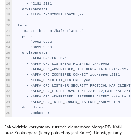
16
-
'2181:2181'
17
environment
:
18
-
ALLOW
_
ANONYMOUS
_
LOGIN=yes
19
20
kafka
:
21
image
: 'bitnami/kafka
:latest'
22
ports
:
23
-
'9092:9092'
24
-
'9093:9093'
25
environment
:
26
-
KAFKA
_
BROKER
_
ID=1
27
-
KAFKA
_
CFG
_
LISTENERS=PLAINTEXT
://
:9092
28
-
KAFKA
_
CFG
_
ADVERTISED
_
LISTENERS=PLAINTEXT
://127.0.
29
-
KAFKA
_
CFG
_
ZOOKEEPER
_
CONNECT=zookeeper
:2181
30
-
ALLOW
_
PLAINTEXT
_
LISTENER=yes
31
-
KAFKA
_
CFG
_
LISTENER
_
SECURITY
_
PROTOCOL
_
MAP=CLIENT
:P
32
-
KAFKA
_
CFG
_
LISTENERS=CLIENT
://
:9092
,
EXTERNAL
://
:90
33
-
KAFKA
_
CFG
_
ADVERTISED
_
LISTENERS=CLIENT
://kafka
:909
34
-
KAFKA
_
CFG
_
INTER
_
BROKER
_
LISTENER
_
NAME=CLIENT
35
depends
_
on
:
36
-
zookeeper
Jak widzicie korzystamy z trzech elementów: MongoDB, Kafki
oraz Zookeepera (który potrzebny jest Kafce). Udostępniamy