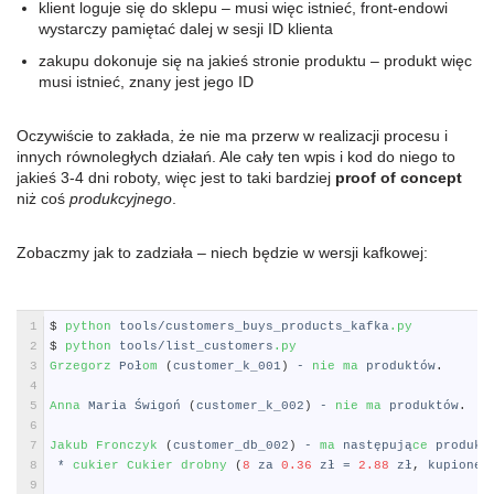
klient loguje się do sklepu – musi więc istnieć, front-endowi
wystarczy pamiętać dalej w sesji ID klienta
zakupu dokonuje się na jakieś stronie produktu – produkt więc
musi istnieć, znany jest jego ID
Oczywiście to zakłada, że nie ma przerw w realizacji procesu i
innych równoległych działań. Ale cały ten wpis i kod do niego to
jakieś 3-4 dni roboty, więc jest to taki bardziej
proof of concept
niż coś
produkcyjnego
.
Zobaczmy jak to zadziała – niech będzie w wersji kafkowej:
Shell
1
$
python 
tools
/
customers_buys_products_kafka
.py
2
$
python 
tools
/
list_customers
.py
3
Grzegorz 
Po
ł
om
(
customer_k_001
)
-
nie 
ma 
produkt
ó
w
.
4
5
Anna 
Maria
Ś
wigo
ń
(
customer_k_002
)
-
nie 
ma 
produkt
ó
w
.
6
7
Jakub 
Fronczyk
(
customer_db_002
)
-
ma 
nast
ę
puj
ą
ce 
produkt
8
*
cukier 
Cukier 
drobny
(
8
za
0.36
z
ł
=
2.88
z
ł
,
kupione
9