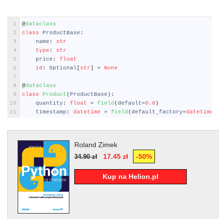
Python
1
@
dataclass
2
class
ProductBase
:
3
name
:
str
4
type
:
str
5
price
:
float
6
id
:
Optional
[
str
]
=
None
7
8
@
dataclass
9
class
Product
(
ProductBase
)
:
10
quantity
:
float
=
field
(
default
=
0.0
)
11
timestamp
:
datetime
=
field
(
default_factory
=
datetime
.
Roland Zimek
17.45 zł
-50%
34.90 zł
Kup na Helion.pl