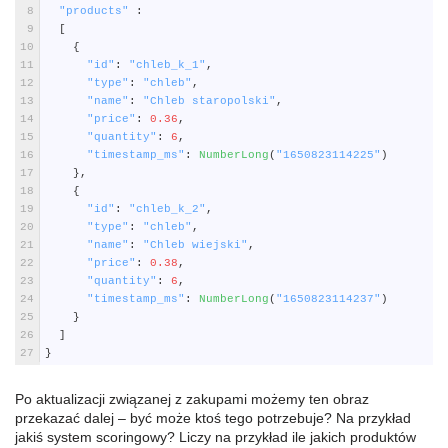
8
"products"
:
9
[
10
{
11
"id"
:
"chleb_k_1"
,
12
"type"
:
"chleb"
,
13
"name"
:
"Chleb staropolski"
,
14
"price"
:
0.36
,
15
"quantity"
:
6
,
16
"timestamp_ms"
:
NumberLong
(
"1650823114225"
)
17
}
,
18
{
19
"id"
:
"chleb_k_2"
,
20
"type"
:
"chleb"
,
21
"name"
:
"Chleb wiejski"
,
22
"price"
:
0.38
,
23
"quantity"
:
6
,
24
"timestamp_ms"
:
NumberLong
(
"1650823114237"
)
25
}
26
]
27
}
Po aktualizacji związanej z zakupami możemy ten obraz
przekazać dalej – być może ktoś tego potrzebuje? Na przykład
jakiś system scoringowy? Liczy na przykład ile jakich produktów