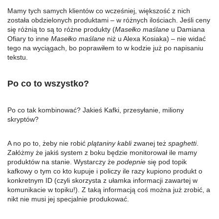
Mamy tych samych klientów co wcześniej, większość z nich
została obdzielonych produktami – w różnych ilościach. Jeśli ceny
się różnią to są to różne produkty (
Masełko maślane
u Damiana
Ofiary to inne
Masełko maślane
niż u Alexa Kosiaka) – nie widać
tego na wyciągach, bo poprawiłem to w kodzie już po napisaniu
tekstu.
Po co to wszystko?
Po co tak kombinować? Jakieś Kafki, przesyłanie, miliony
skryptów?
A no po to, żeby nie robić
plątaniny kabli
zwanej też
spaghetti
.
Załóżmy że jakiś system z boku będzie monitorował ile mamy
produktów na stanie. Wystarczy że
podepnie
się pod topik
kafkowy o tym co kto kupuje i policzy ile razy kupiono produkt o
konkretnym ID (czyli skorzysta z ułamka informacji zawartej w
komunikacie w topiku!). Z taką informacją coś można już zrobić, a
nikt nie musi jej specjalnie produkować.