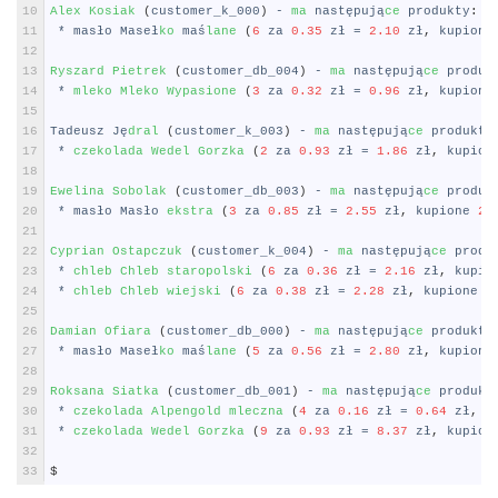
10
Alex 
Kosiak
(
customer_k_000
)
-
ma 
nast
ę
puj
ą
ce 
produkty
:
11
*
mas
ł
o
Mase
ł
ko 
ma
ś
lane
(
6
za
0.35
z
ł
=
2.10
z
ł
,
kupione
12
13
Ryszard 
Pietrek
(
customer_db_004
)
-
ma 
nast
ę
puj
ą
ce 
produk
14
*
mleko 
Mleko 
Wypasione
(
3
za
0.32
z
ł
=
0.96
z
ł
,
kupione
15
16
Tadeusz
J
ę
dral
(
customer_k_003
)
-
ma 
nast
ę
puj
ą
ce 
produkty
17
*
czekolada 
Wedel 
Gorzka
(
2
za
0.93
z
ł
=
1.86
z
ł
,
kupion
18
19
Ewelina 
Sobolak
(
customer_db_003
)
-
ma 
nast
ę
puj
ą
ce 
produk
20
*
mas
ł
o
Mas
ł
o
ekstra
(
3
za
0.85
z
ł
=
2.55
z
ł
,
kupione
20
21
22
Cyprian 
Ostapczuk
(
customer_k_004
)
-
ma 
nast
ę
puj
ą
ce 
produ
23
*
chleb 
Chleb 
staropolski
(
6
za
0.36
z
ł
=
2.16
z
ł
,
kupio
24
*
chleb 
Chleb 
wiejski
(
6
za
0.38
z
ł
=
2.28
z
ł
,
kupione
2
25
26
Damian 
Ofiara
(
customer_db_000
)
-
ma 
nast
ę
puj
ą
ce 
produkty
27
*
mas
ł
o
Mase
ł
ko 
ma
ś
lane
(
5
za
0.56
z
ł
=
2.80
z
ł
,
kupione
28
29
Roksana 
Siatka
(
customer_db_001
)
-
ma 
nast
ę
puj
ą
ce 
produkt
30
*
czekolada 
Alpengold 
mleczna
(
4
za
0.16
z
ł
=
0.64
z
ł
,
k
31
*
czekolada 
Wedel 
Gorzka
(
9
za
0.93
z
ł
=
8.37
z
ł
,
kupion
32
33
$