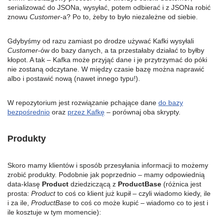
serializować do JSONa, wysyłać, potem odbierać i z JSONa robić
znowu
Customer
-a? Po to, żeby to było niezależne od siebie.
Gdybyśmy od razu zamiast po drodze używać Kafki wysyłali
Customer
-ów do bazy danych, a ta przestałaby działać to byłby
kłopot. A tak – Kafka może przyjąć dane i je przytrzymać do póki
nie zostaną odczytane. W między czasie bazę można naprawić
albo i postawić nową (nawet innego typu!).
W repozytorium jest rozwiązanie pchające dane
do bazy
bezpośrednio
oraz
przez Kafkę
– porównaj oba skrypty.
Produkty
Skoro mamy klientów i sposób przesyłania informacji to możemy
zrobić produkty. Podobnie jak poprzednio – mamy odpowiednią
data-klasę
Product
dziedziczącą z
ProductBase
(różnica jest
prosta:
Product
to coś co klient już kupił – czyli wiadomo kiedy, ile
i za ile,
ProductBase
to coś co może kupić – wiadomo co to jest i
ile kosztuje w tym momencie):