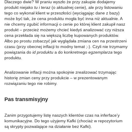
Dlaczego dwie? W praniu wyszło że przy zakupie dodajemy
produkt niejako
tu i teraz
(o aktualnej cenie), ale przy listowaniu
tego co wykonał klient w przeszłości (wyciągając dane z bazy)
może być tak, że cena produktu mogła być inna niż aktualnie. A
nie chcemy zgubić informacji o cenie po której klient zakupił nasz
produkt – przecież możemy chcieć kiedyś analizować czy niższa
cena przekłada się na większą liczbę kupowanych produktów.
Albo po prostu zobaczyć jak wyglądała zmiana cen na przestrzeni
czasu (przy obecnej inflacji to modny temat ;-). Czyli nie trzymamy
powiązania do
id produktu
a do konkretnego
egzemplarza
tego
produktu.
Analizowanie inflacji można spokojnie zrealizować trzymając
historię zmian ceny przy produkcie – w prezentowanym
rozwiązaniu tego nie robimy.
Pas transmisyjny
Zanim przygotujemy listę naszych klientów czas na inferface’y
komunikacyjne. Do tego użyjemy Kafki (chociaż w repozytorium
są skrypty pozwalające na działanie bez Kafki).