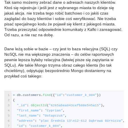
Tak samo możemy zebrać dane o adresach naszych klientów.
Ktoś się rejestruje i jeśli jest z wybranego miasta to dzieje się
jakaś akcja. nie trzeba tego robić batchowo i co jakiś czas
zaglądać do bazy klientów i sobie coś weryfikować. Nie trzeba
pisać specjalnego kodu że pojawił się klient z jakiegoś miasta.
Trzeba przeczytać odpowiednie komunikaty z Kafki i zareagować.
Od razu, a nie raz na dobę.
Dane leżą sobie w bazie – czy jest to baza relacyjna (SQL) czy
NoSQL nie ma większego znaczenia – do celów raportowych
pewnie lepsza byłaby relacyjna (łatwiej pisze się zapytania w
SQLu). Ale takie Mongo trzyma obraz całego klienta (bo tak
chcieliśmy), odpytując bezpośrednio Mongo dostaniemy na
przykład coś takiego:
R
1
>
db
.
customers
.
find
(
{
"id"
:
"customer_k_004"
}
)
2
{
3
"_id"
:
ObjectId
(
"6265abea043cefb88e545a15"
)
,
4
"first_name"
:
"Cyprian"
,
5
"last_name"
:
"Ostapczuk"
,
6
"address"
:
"plac Średnia 13\n12-612 Dąbrowa Górnicza"
,
7
"id"
:
"customer_k_004"
,