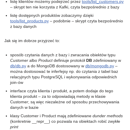
listę klientów możemy podejrzeć przez
tools/list_customers.py
– skrypt ten nie korzysta z Kafki, czyta bezpośrednio z bazy
listę dostępnych produktów zobaczymy dzięki
tools/list_products.py
– podobnie – skrypt czyta bezpośrednio
z bazy danych
Jak się im dobrze przyjrzeć to:
sposób czytania danych z bazy i zwracania obiektów typu
Customer
albo
Product
definiuje protokół
DB
zdefiniowany w
db/db.py
a do MongoDB dostosowany w
db/mongodb.py
–
można dostosować te inferfejsy np. do czytania z tabel baz
relacyjnych typu PostgreSQL i wykonywania odpowiednich
join-ów
interface czyta klienta i produkt, a potem dodaje do tego
klienta produkt – za to odpowiadają metody w klasie
Customer; są więc niezależne od sposobu przechowywania
danych w bazie
klasy Customer i Product mają zdefiniowane
dunder methods
(konkretnie __repr__) co pozwala na obiektach robić zwykłe
print