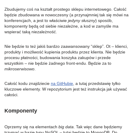
Zbudujemy coś na kształt prostego sklepu internetowego. Całość
będzie zbudowana w nowoczesny (a przynajmniej tak się mówi na
konferencjach, a jest to właściwie
jedyny słuszny
) sposób,
komponenty będą od siebie niezależne, a kod w zamyśle ma
wspierać taką niezależność.
Nie będzie to też jakiś bardzo zaawansowany “sklep”. Ot – klienci,
produkty i możliwość kupienia produktu przez klienta. Nie będzie
procesu płatności, budowania koszyka zakupów i przede
wszystkim – nie będzie żadnego front-endu. Będzie za to
mikroserwisowo
.
Całość kodu znajdziecie
na GitHubie
, a tutaj przedstawię tylko
kluczowe elementy. W repozytorium jest też instrukcja jak używać
całości.
Komponenty
Oprzemy się na elementach
big data
. Tak więc dane będziemy
trzymać w bazie typu NoSQL – tutaj będzie to MongoDB. Do