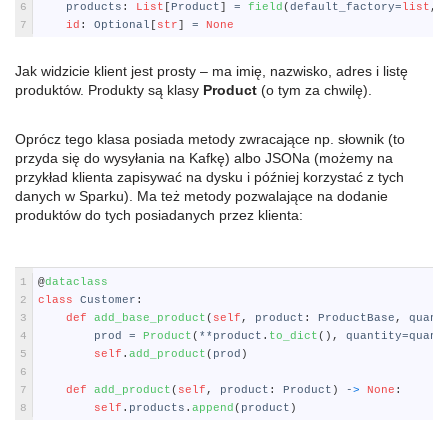
6
products
:
List
[
Product
]
=
field
(
default_factory
=
list
,
7
id
:
Optional
[
str
]
=
None
Jak widzicie klient jest prosty – ma imię, nazwisko, adres i listę
produktów. Produkty są klasy
Product
(o tym za chwilę).
Oprócz tego klasa posiada metody zwracające np. słownik (to
przyda się do wysyłania na Kafkę) albo JSONa (możemy na
przykład klienta zapisywać na dysku i później korzystać z tych
danych w Sparku). Ma też metody pozwalające na dodanie
produktów do tych posiadanych przez klienta:
Python
1
@
dataclass
2
class
Customer
:
3
def
add_base_product
(
self
,
product
:
ProductBase
,
quant
4
prod
=
Product
(
**
product
.
to_dict
(
)
,
quantity
=
quant
5
self
.
add_product
(
prod
)
6
7
def
add_product
(
self
,
product
:
Product
)
-
>
None
:
8
self
.
products
.
append
(
product
)