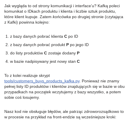
Jak wygląda to od strony komunikacji i interface’u? Kafką poleci
komunikat o IDkach produktu i klienta i liczbie sztuk produktu,
które klient kupuje. Zatem
końcówka
po drugiej stronie (czytająca
z Kafki) powinna kolejno:
z bazy danych pobrać klienta
C
po ID
z bazy danych pobrać produkt
P
po jego ID
do listy produktów
C
zostaje dodany
P
w bazie nadpisywany jest nowy stan
C
To z kolei realizuje skrypt
tools/customers_buys_products_kafka.py
. Ponieważ nie znamy
pełnej listy ID produktów i klientów znajdujących się w bazie w obu
przypadkach na początek wczytujemy z bazy wszystko, a potem
sobie coś losujemy.
Nasz kod nie obsługuje błędów, ale patrząc zdroworozsądkowo to
w procesie na przykład na front-endzie są wcześniejsze kroki: