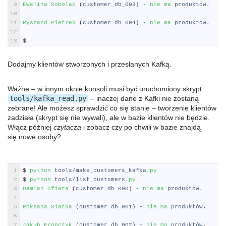
9
Ewelina 
Sobolak
(
customer_db_003
)
-
nie 
ma 
produkt
ó
w
.
10
11
Ryszard 
Pietrek
(
customer_db_004
)
-
nie 
ma 
produkt
ó
w
.
12
13
$
Dodajmy klientów stworzonych i przesłanych Kafką.
Ważne – w innym oknie konsoli musi być uruchomiony skrypt
tools/kafka_read.py
– inaczej dane z Kafki nie zostaną
zebrane! Ale możesz sprawdzić co się stanie – tworzenie klientów
zadziała (skrypt się nie wywali), ale w bazie klientów nie będzie.
Włącz później
czytacza
i zobacz czy po chwili w bazie znajdą
się nowe osoby?
Shell
1
$
python 
tools
/
make_customers_kafka
.py
2
$
python 
tools
/
list_customers
.py
3
Damian 
Ofiara
(
customer_db_000
)
-
nie 
ma 
produkt
ó
w
.
4
5
Roksana 
Siatka
(
customer_db_001
)
-
nie 
ma 
produkt
ó
w
.
6
7
Jakub 
Fronczyk
(
customer_db_002
)
-
nie 
ma 
produkt
ó
w
.