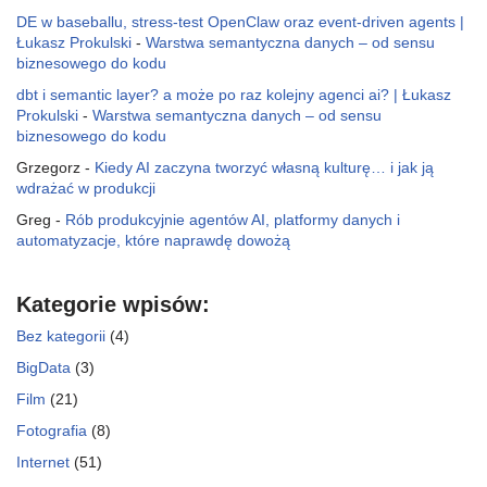
DE w baseballu, stress-test OpenClaw oraz event-driven agents |
Łukasz Prokulski
-
Warstwa semantyczna danych – od sensu
biznesowego do kodu
dbt i semantic layer? a może po raz kolejny agenci ai? | Łukasz
Prokulski
-
Warstwa semantyczna danych – od sensu
biznesowego do kodu
Grzegorz
-
Kiedy AI zaczyna tworzyć własną kulturę… i jak ją
wdrażać w produkcji
Greg
-
Rób produkcyjnie agentów AI, platformy danych i
automatyzacje, które naprawdę dowożą
Kategorie wpisów:
Bez kategorii
(4)
BigData
(3)
Film
(21)
Fotografia
(8)
Internet
(51)