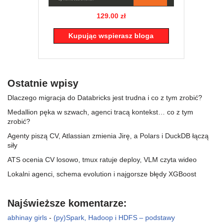
129.00 zł
Kupując wspierasz bloga
Ostatnie wpisy
Dlaczego migracja do Databricks jest trudna i co z tym zrobić?
Medallion pęka w szwach, agenci tracą kontekst… co z tym
zrobić?
Agenty piszą CV, Atlassian zmienia Jirę, a Polars i DuckDB łączą
siły
ATS ocenia CV losowo, tmux ratuje deploy, VLM czyta wideo
Lokalni agenci, schema evolution i najgorsze błędy XGBoost
Najświeższe komentarze:
abhinay girls
-
(py)Spark, Hadoop i HDFS – podstawy