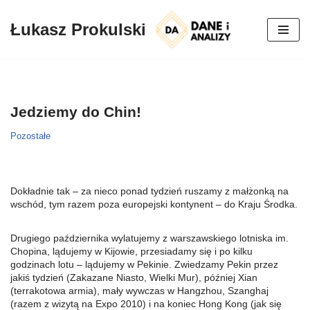
Łukasz Prokulski
Przejdź
do
treści
Jedziemy do Chin!
Pozostałe
Dokładnie tak – za nieco ponad tydzień ruszamy z małżonką na
wschód, tym razem poza europejski kontynent – do Kraju Środka.
Drugiego października wylatujemy z warszawskiego lotniska im.
Chopina, lądujemy w Kijowie, przesiadamy się i po kilku
godzinach lotu – lądujemy w Pekinie. Zwiedzamy Pekin przez
jakiś tydzień (Zakazane Niasto, Wielki Mur), później Xian
(terrakotowa armia), mały wywczas w Hangzhou, Szanghaj
(razem z wizytą na Expo 2010) i na koniec Hong Kong (jak się